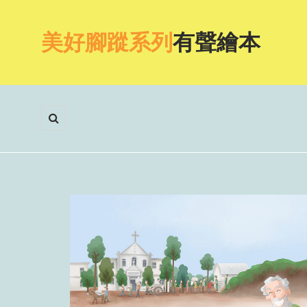
美好腳蹤系列
有聲繪本